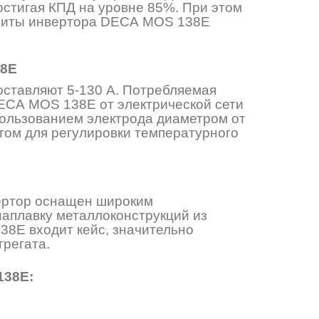
остигая КПД на уровне 85%. При этом
ариты инвертора DECA MOS 138E
38E
ставляют 5-130 А. Потребляемая
DECA MOS 138E от электрической сети
спользованием электрода диаметром от
том для регулировки температурного
ертор оснащен широким
аплавку металлоконструкций из
38E входит кейс, значительно
регата.
138E: