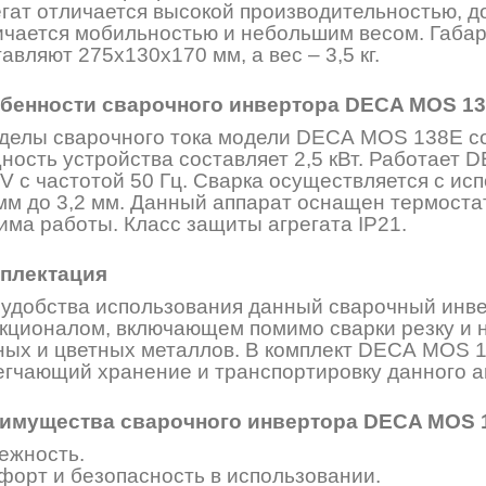
егат отличается высокой производительностью, д
ичается мобильностью и небольшим весом. Габ
авляют 275х130х170 мм, а вес – 3,5 кг.
бенности сварочного инвертора DECA MOS 1
делы сварочного тока модели DECA MOS 138E со
ность устройства составляет 2,5 кВт. Работает 
 V с частотой 50 Гц. Сварка осуществляется с и
 мм до 3,2 мм. Данный аппарат оснащен термоста
има работы. Класс защиты агрегата IP21.
плектация
 удобства использования данный сварочный инв
кционалом, включающем помимо сварки резку и н
ных и цветных металлов. В комплект DECA MOS 1
егчающий хранение и транспортировку данного аг
имущества сварочного инвертора DECA MOS 
ежность.
форт и безопасность в использовании.