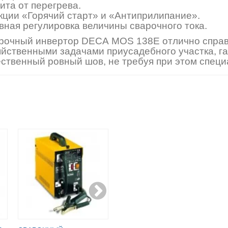
ита от перегрева.
кции «Горячий старт» и «Антиприлипание».
вная регулировка величины сварочного тока.
рочный инвертор DECA MOS 138E отлично справ
яйственными задачами приусадебного участка, га
ественный ровный шов, не требуя при этом спец