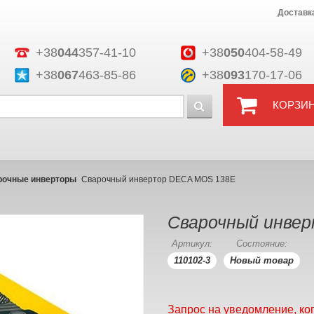
Доставк
+38
044
357-41-10
+38
050
404-58-49
+38
067
463-85-86
+38
093
170-17-06
КОРЗИ
рочные инверторы
Сварочный инвертор DECA MOS 138E
Сварочный инве
Артикул:
Состояние:
110102-3
Новый товар
Запрос на уведомление, ко