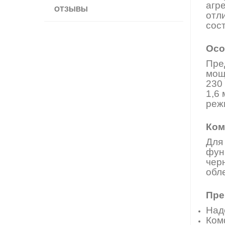
агр
ОТЗЫВЫ
отл
сост
Осо
Пре
мощ
230
1,6
реж
Ком
Для
фун
чер
обл
Пре
Над
Ком