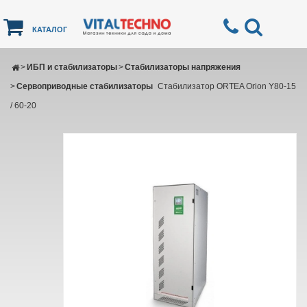
КАТАЛОГ
>
ИБП и стабилизаторы
>
Стабилизаторы напряжения
>
Сервоприводные стабилизаторы
Стабилизатор ORTEA Orion Y80-15
/ 60-20