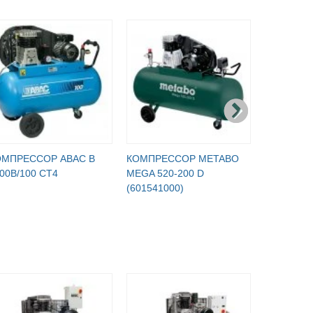
ОМПРЕССОР ABAC B
КОМПРЕССОР METABO
КОМПРЕС
00B/100 CT4
MEGA 520-200 D
M550C40-
(601541000)