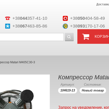
Доставк
+38
044
357-41-10
+38
050
404-58-49
+38
067
463-85-86
+38
093
170-17-06
КОРЗИ
рессор Matari M405C30-3
Компрессор Mata
Артикул:
Состояние:
104619-13
Новый товар
Запрос на уведомление, ко