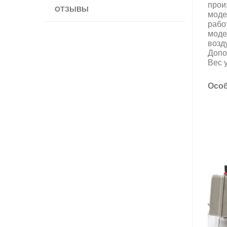
прои
ОТЗЫВЫ
моде
рабо
моде
возд
Допо
Вес у
Особ