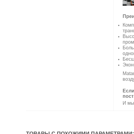
Преи
Комп
тран
Высо
пром
Боль
одно
Бесш
Экон
Mata
возд
Если
пост
И мы
ТОВАРЫ С ПОХОЖИМИ ПАРАМЕТРАМИ: