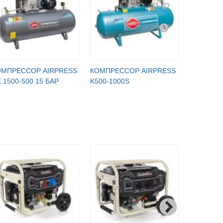
ОМПРЕССОР AIRPRESS
КОМПРЕССОР AIRPRESS
КОМПРЕС
 1500-500 15 БАР
K500-1000S
B5900B/90