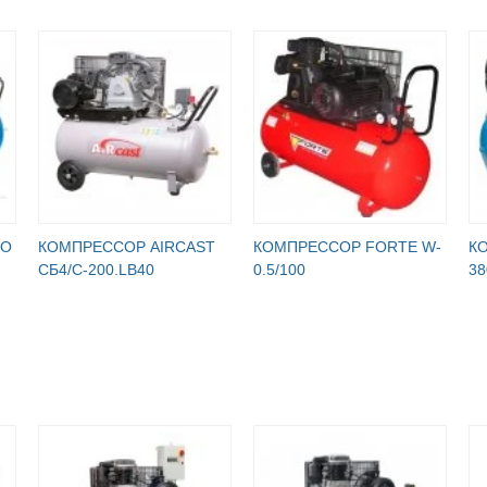
RO
КОМПРЕССОР AIRCAST
КОМПРЕССОР FORTE W-
К
СБ4/С-200.LB40
0.5/100
38